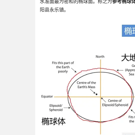
水准面最为密和的椭球面。称之为
参考椭球
阳县永乐镇。